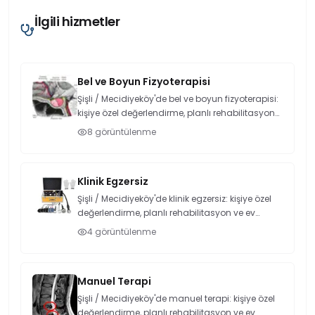
İlgili hizmetler
Bel ve Boyun Fizyoterapisi
Şişli / Mecidiyeköy'de bel ve boyun fizyoterapisi:
kişiye özel değerlendirme, planlı rehabilitasyon
ve ev programı. Ahmet Yıldırım Mecidiyeköy
8
görüntülenme
kliniğinden randevu alın.
Klinik Egzersiz
Şişli / Mecidiyeköy'de klinik egzersiz: kişiye özel
değerlendirme, planlı rehabilitasyon ve ev
programı. Ahmet Yıldırım Mecidiyeköy
4
görüntülenme
kliniğinden randevu alın.
Manuel Terapi
Şişli / Mecidiyeköy'de manuel terapi: kişiye özel
değerlendirme, planlı rehabilitasyon ve ev