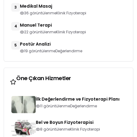
Medikal Masaj
3
36 görüntülenme
Klinik Fizyoterapi
Manuel Terapi
4
22 görüntülenme
Klinik Fizyoterapi
Postür Analizi
5
19 görüntülenme
Değerlendirme
Öne Çıkan Hizmetler
İlk Değerlendirme ve Fizyoterapi Planı
11 görüntülenme
Değerlendirme
Bel ve Boyun Fizyoterapisi
8 görüntülenme
Klinik Fizyoterapi