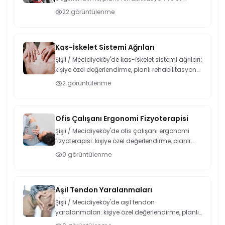
programı. Ahmet Yıldırım Mecidiyeköy
22
görüntülenme
kliniğinden randevu alın.
Kas-İskelet Sistemi Ağrıları
Şişli / Mecidiyeköy'de kas-i̇skelet sistemi ağrıları:
kişiye özel değerlendirme, planlı rehabilitasyon
ve ev programı. Ahmet Yıldırım Mecidiyeköy
2
görüntülenme
kliniğinden randevu alın.
Ofis Çalışanı Ergonomi Fizyoterapisi
Şişli / Mecidiyeköy'de ofis çalışanı ergonomi
fizyoterapisi: kişiye özel değerlendirme, planlı
rehabilitasyon ve ev programı. Ahmet Yıldırım
0
görüntülenme
Mecidiyeköy kliniğinden randevu alın.
Aşil Tendon Yaralanmaları
Şişli / Mecidiyeköy'de aşil tendon
yaralanmaları: kişiye özel değerlendirme, planlı
rehabilitasyon ve ev programı. Ahmet Yıldırım