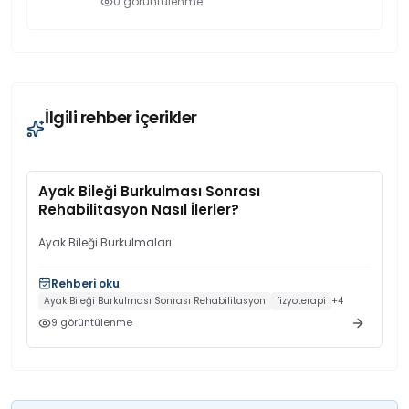
0
görüntülenme
Mecidiyeköy kliniğinden randevu alın.
İlgili rehber içerikler
Ayak Bileği Burkulması Sonrası
Rehabilitasyon Nasıl İlerler?
Ayak Bileği Burkulmaları
Rehberi oku
Ayak Bileği Burkulması Sonrası Rehabilitasyon
fizyoterapi
+
4
9
görüntülenme