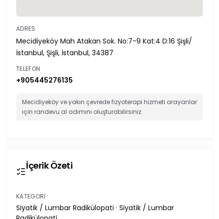
ADRES
Mecidiyeköy Mah Atakan Sok. No:7-9 Kat:4 D:16 Şişli/
İstanbul, Şişli, İstanbul, 34387
TELEFON
+905445276135
Mecidiyeköy ve yakın çevrede fizyoterapi hizmeti arayanlar
için randevu al adımını oluşturabilirsiniz.
İçerik Özeti
KATEGORI
Siyatik / Lumbar Radikülopati · Siyatik / Lumbar
Radikülopati