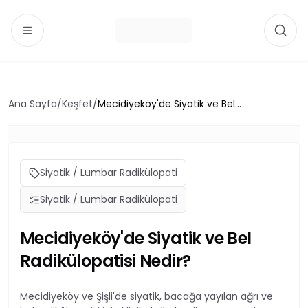
İçeriğe atla
Ahmet Yıldırım, Mecidiyeköy ve Şişli bölgesinde Fizyotera
Ana Sayfa
/
Keşfet
/
Mecidiyeköy'de Siyatik ve Bel
Radikülopatisi Nedir?
Siyatik / Lumbar Radikülopati
Siyatik / Lumbar Radikülopati
Mecidiyeköy'de Siyatik ve Bel
Radikülopatisi Nedir?
Mecidiyeköy ve Şişli'de siyatik, bacağa yayılan ağrı ve