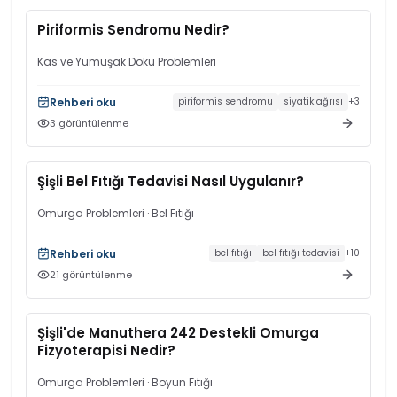
Piriformis Sendromu Nedir?
Kas ve Yumuşak Doku Problemleri
Rehberi oku
piriformis sendromu
siyatik ağrısı
+
3
3
görüntülenme
Şişli Bel Fıtığı Tedavisi Nasıl Uygulanır?
Omurga Problemleri
· Bel Fıtığı
Rehberi oku
bel fıtığı
bel fıtığı tedavisi
+
10
21
görüntülenme
Şişli'de Manuthera 242 Destekli Omurga
Fizyoterapisi Nedir?
Omurga Problemleri
· Boyun Fıtığı