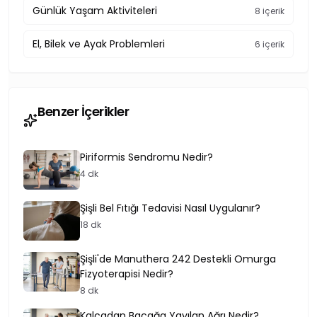
Günlük Yaşam Aktiviteleri
8 içerik
El, Bilek ve Ayak Problemleri
6 içerik
Benzer İçerikler
Piriformis Sendromu Nedir?
4 dk
Şişli Bel Fıtığı Tedavisi Nasıl Uygulanır?
18 dk
Şişli'de Manuthera 242 Destekli Omurga
Fizyoterapisi Nedir?
8 dk
Kalçadan Bacağa Yayılan Ağrı Nedir?