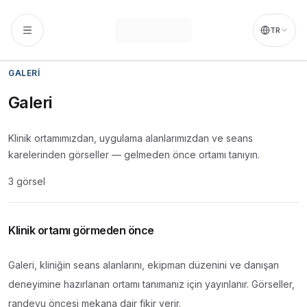
İçeriğe atla
Ahmet Yıldırım
,
Mecidiyeköy ve Şişli bölgesinde
Fizyoterapi
TR
GALERI
Galeri
Klinik ortamımızdan, uygulama alanlarımızdan ve seans
karelerinden görseller — gelmeden önce ortamı tanıyın.
3
görsel
Klinik ortamı görmeden önce
Galeri, kliniğin seans alanlarını, ekipman düzenini ve danışan
deneyimine hazırlanan ortamı tanımanız için yayınlanır. Görseller,
randevu öncesi mekana dair fikir verir.