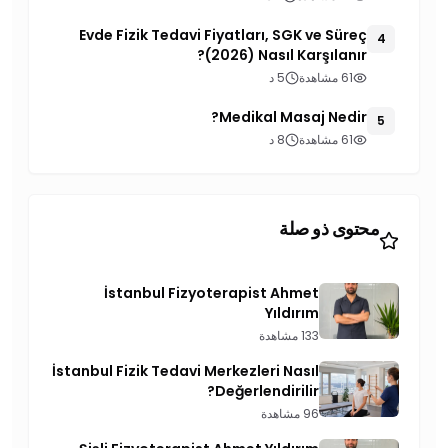
Evde Fizik Tedavi Fiyatları, SGK ve Süreç
4
(2026) Nasıl Karşılanır?
61 مشاهدة
5 د
Medikal Masaj Nedir?
5
61 مشاهدة
8 د
محتوى ذو صلة
İstanbul Fizyoterapist Ahmet
Yıldırım
133 مشاهدة
İstanbul Fizik Tedavi Merkezleri Nasıl
Değerlendirilir?
96 مشاهدة