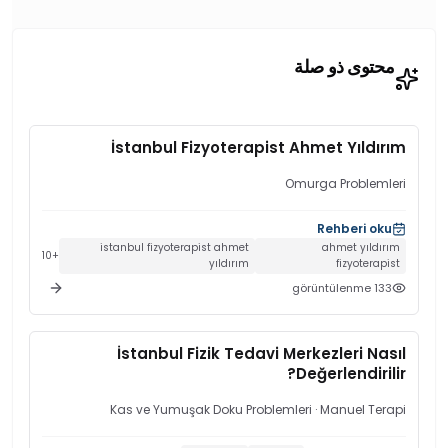
محتوى ذو صلة
İstanbul Fizyoterapist Ahmet Yıldırım
Omurga Problemleri
Rehberi oku
istanbul fizyoterapist ahmet
ahmet yıldırım
10
+
yıldırım
fizyoterapist
görüntülenme
133
İstanbul Fizik Tedavi Merkezleri Nasıl
Değerlendirilir?
Kas ve Yumuşak Doku Problemleri
· Manuel Terapi