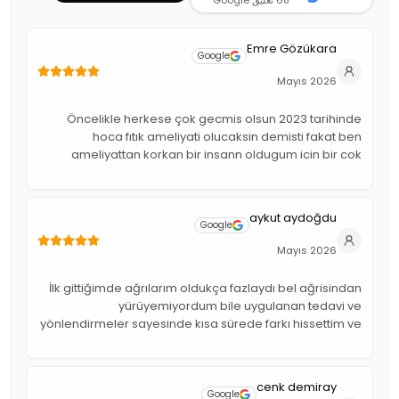
68
تعليق Google
Emre Gözükara
Google
Mayıs 2026
Öncelikle herkese çok gecmis olsun 2023 tarihinde
hoca fıtık ameliyati olucaksin demisti fakat ben
ameliyattan korkan bir insann oldugum icin bir cok
arastirma sonucu ahmet hocayi buldum hocamdan
allah razi olsun beni ameliyattan kurtardi . Ayrica
calisanlar güler yüzlü kibar insanlar . Tesekkurler
aykut aydoğdu
Google
Mayıs 2026
İlk gittiğimde ağrılarım oldukça fazlaydı bel ağrisindan
yürüyemiyordum bile uygulanan tedavi ve
yönlendirmeler sayesinde kısa sürede farkı hissettim ve
2 ci gün ayağa kalktm Ahmet bey işinde çok ilgili, sabırlı
ve açıklayıcıydı. Süreç boyunca kendimi güvende
hissettim. Kesinlikle tavsiye ederim.
cenk demiray
Google