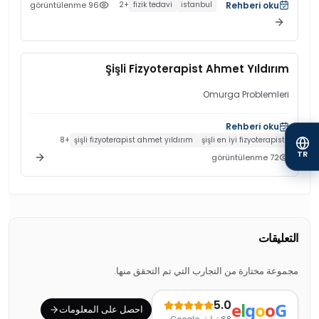
görüntülenme
96
Rehberi oku
2
+
fizik tedavi
i̇stanbul
Şişli Fizyoterapist Ahmet Yıldırım
Omurga Problemleri
Rehberi oku
8
+
şişli fizyoterapist ahmet yıldırım
şişli en iyi fizyoterapist
TR
görüntülenme
72
التعليقات
مجموعة مختارة من التجارب التي تم التحقق منها.
5.0
e
l
g
o
o
G
احصل على المعلومات