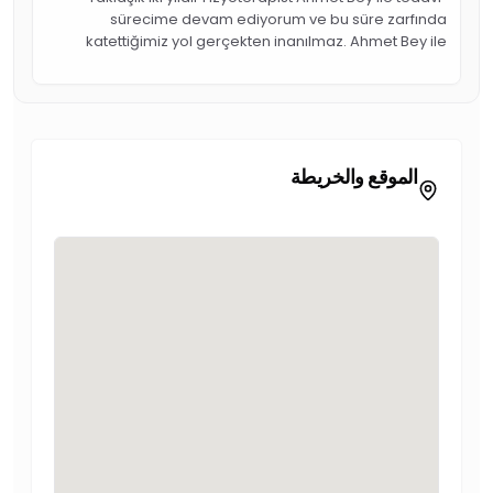
sürecime devam ediyorum ve bu süre zarfında
katettiğimiz yol gerçekten inanılmaz. Ahmet Bey ile
tanışmadan önce pek çok doktor ve fizyoterapiste
başvurdum ancak maalesef kalıcı bir sonuç
alamamıştım. Yollarımız Ahmet Bey ve ekibiyle kesiştiği
günden beri sadece sağlığımda değil, yaşam
kalitemde de büyük bir değişim oldu. Klinikteki tüm ekip
الموقع والخريطة
işini gerçekten çok profesyonelce, titizlikle ve güler
yüzle yapan bir kadro. Sadece bana değil; anneme,
babama ve kardeşime de destek olarak adeta
ailemizin fizyoterapisti oldular. Kendi sağlık
durumumdan bahsetmem gerekirse; bel fıtığı, lordoz,
omurgamda stres kırığı ve bel kayması gibi zorlu bir
tabloyla sürece başladık. Eskiden spor yapmak benim
için imkansızken, şimdi Ahmet Bey ve ekibinin
gözetiminde sporu da hayatıma dahil ederek ilerliyoruz.
Her şeyi zamana yayarak, doğru adımlarla çözüme
ulaştık. Başta Ahmet Bey olmak üzere tüm ekibe sonsuz
teşekkür ederim"