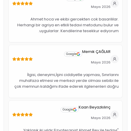
Mayıs 2026
Ahmet hoca ve ekibi gercekten cok basarililar.
Herhangi bir agriya en etkili tedavi metodunu bulur ve
uygularlar. Kendilerine tesekkur ediyorum.
Memik ÇAĞLAR
Google
Mayıs 2026
İlgisi, deneyimi,İşini ciddiyetle yapması, Sınırlarını
muhafaza etmesi ve merkezi yerde olması sebibi ile
çok memnun kaldığımı ifade ederek ilgilenenleri doğru
bilgilendirmek istedim.
Kaan Beyazkılınç
Google
Mayıs 2026
"Yaklaşık iki yıldır Fizyoterapist Ahmet Bey ile tedavi