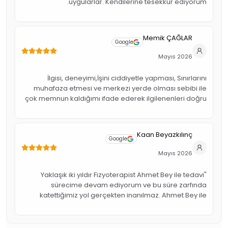
uygularlar. Kendilerine tesekkur ediyorum.
Memik ÇAĞLAR
Google
Mayıs 2026
İlgisi, deneyimi,İşini ciddiyetle yapması, Sınırlarını
muhafaza etmesi ve merkezi yerde olması sebibi ile
çok memnun kaldığımı ifade ederek ilgilenenleri doğru
bilgilendirmek istedim.
Kaan Beyazkılınç
Google
Mayıs 2026
"Yaklaşık iki yıldır Fizyoterapist Ahmet Bey ile tedavi
sürecime devam ediyorum ve bu süre zarfında
katettiğimiz yol gerçekten inanılmaz. Ahmet Bey ile
tanışmadan önce pek çok doktor ve fizyoterapiste
başvurdum ancak maalesef kalıcı bir sonuç
alamamıştım. Yollarımız Ahmet Bey ve ekibiyle kesiştiği