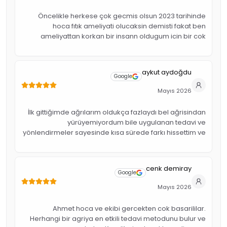
Öncelikle herkese çok gecmis olsun 2023 tarihinde
hoca fıtık ameliyati olucaksin demisti fakat ben
ameliyattan korkan bir insann oldugum icin bir cok
arastirma sonucu ahmet hocayi buldum hocamdan
allah razi olsun beni ameliyattan kurtardi . Ayrica
calisanlar güler yüzlü kibar insanlar . Tesekkurler
aykut aydoğdu
Google
Mayıs 2026
İlk gittiğimde ağrılarım oldukça fazlaydı bel ağrisindan
yürüyemiyordum bile uygulanan tedavi ve
yönlendirmeler sayesinde kısa sürede farkı hissettim ve
2 ci gün ayağa kalktm Ahmet bey işinde çok ilgili, sabırlı
ve açıklayıcıydı. Süreç boyunca kendimi güvende
hissettim. Kesinlikle tavsiye ederim.
cenk demiray
Google
Mayıs 2026
Ahmet hoca ve ekibi gercekten cok basarililar.
Herhangi bir agriya en etkili tedavi metodunu bulur ve