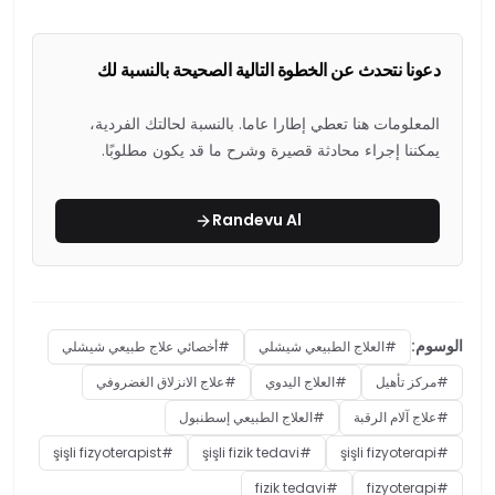
دعونا نتحدث عن الخطوة التالية الصحيحة بالنسبة لك
المعلومات هنا تعطي إطارا عاما. بالنسبة لحالتك الفردية،
يمكننا إجراء محادثة قصيرة وشرح ما قد يكون مطلوبًا.
Randevu Al
الوسوم:
#
العلاج الطبيعي شيشلي
#
أخصائي علاج طبيعي شيشلي
#
مركز تأهيل
#
العلاج اليدوي
#
علاج الانزلاق الغضروفي
#
علاج آلام الرقبة
#
العلاج الطبيعي إسطنبول
şişli fizyoterapist
#
şişli fizik tedavi
#
şişli fizyoterapi
#
fizik tedavi
#
fizyoterapi
#