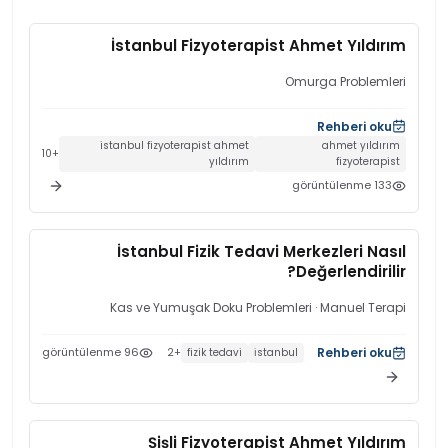
İstanbul Fizyoterapist Ahmet Yıldırım
Omurga Problemleri
Rehberi oku
istanbul fizyoterapist ahmet
ahmet yıldırım
10
+
yıldırım
fizyoterapist
görüntülenme
133
İstanbul Fizik Tedavi Merkezleri Nasıl
Değerlendirilir?
Kas ve Yumuşak Doku Problemleri
· Manuel Terapi
görüntülenme
96
Rehberi oku
2
+
fizik tedavi
i̇stanbul
Şişli Fizyoterapist Ahmet Yıldırım