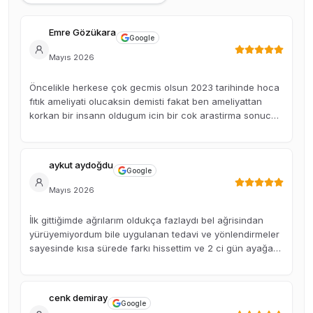
Emre Gözükara
Google
Mayıs 2026
Öncelikle herkese çok gecmis olsun 2023 tarihinde hoca
fıtık ameliyati olucaksin demisti fakat ben ameliyattan
korkan bir insann oldugum icin bir cok arastirma sonucu
ahmet hocayi buldum hocamdan allah razi olsun beni
ameliyattan kurtardi . Ayrica calisanlar güler yüzlü kibar
insanlar . Tesekkurler
aykut aydoğdu
Google
Mayıs 2026
İlk gittiğimde ağrılarım oldukça fazlaydı bel ağrisindan
yürüyemiyordum bile uygulanan tedavi ve yönlendirmeler
sayesinde kısa sürede farkı hissettim ve 2 ci gün ayağa
kalktm Ahmet bey işinde çok ilgili, sabırlı ve açıklayıcıydı.
Süreç boyunca kendimi güvende hissettim. Kesinlikle
tavsiye ederim.
cenk demiray
Google