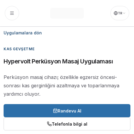
İçeriğe atla
Ahmet Yıldırım
,
Mecidiyeköy ve Şişli bölgesinde
Fizyoterapi
TR
Uygulamalara dön
KAS GEVŞETME
Hypervolt Perküsyon Masaj Uygulaması
Perküsyon masaj cihazı; özellikle egzersiz öncesi-
sonrası kas gerginliğini azaltmaya ve toparlanmaya
yardımcı oluyor.
Randevu Al
Telefonla bilgi al