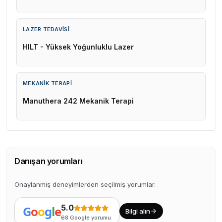
LAZER TEDAVISI
HILT - Yüksek Yoğunluklu Lazer
MEKANIK TERAPI
Manuthera 242 Mekanik Terapi
Danışan yorumları
Onaylanmış deneyimlerden seçilmiş yorumlar.
5.0
G
o
o
g
l
e
Bilgi alın
68
Google yorumu