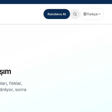
Randevu Al
Türkçe
aşım
rı, fıtıklar,
inliyor, sonra