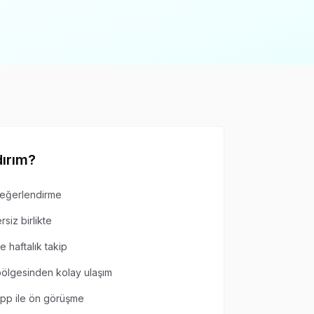
ırım
?
 değerlendirme
siz birlikte
 haftalık takip
bölgesinden kolay ulaşım
pp ile ön görüşme