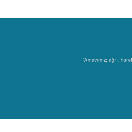
“
Amacımız; ağrı, hareke