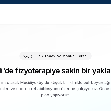
 hizmeti
sunar.
Ön değerlendirme randevusu al
.
Şişli Fizik Tedavi ve Manuel Terapi
li'de fizyoterapiye sakin bir yakl
ım olarak Mecidiyeköy'de küçük bir klinikte bel-boyun ağrıla
mleri ve sporcu rehabilitasyonu üzerine çalışıyoruz. Önce d
plan yapıyoruz.