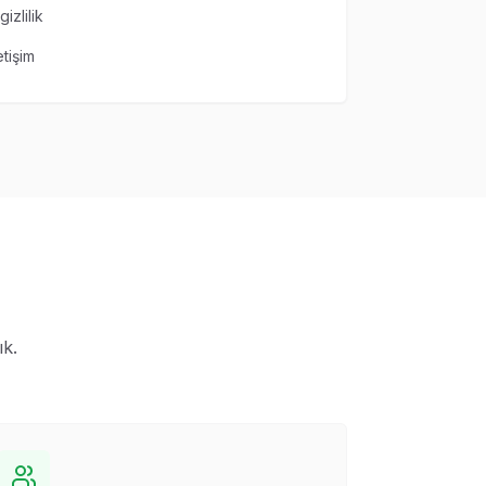
izlilik
tişim
ık.