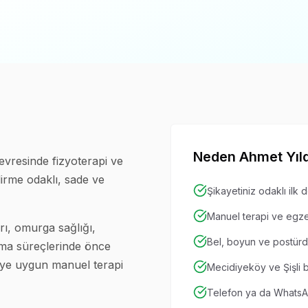
Neden
Ahmet Yıld
çevresinde fizyoterapi ve
dirme odaklı, sade ve
Şikayetiniz odaklı ilk
Manuel terapi ve egzer
rı, omurga sağlığı,
Bel, boyun ve postürde
anma süreçlerinde önce
şiye uygun manuel terapi
Mecidiyeköy ve Şişli 
Telefon ya da WhatsA