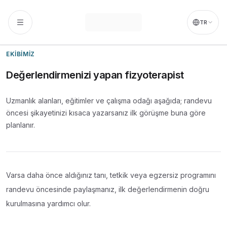
İçeriğe atla
Ahmet Yıldırım
,
Mecidiyeköy ve Şişli bölgesinde
Fizyoterapi
TR
EKIBIMIZ
Değerlendirmenizi yapan fizyoterapist
Uzmanlık alanları, eğitimler ve çalışma odağı aşağıda; randevu
öncesi şikayetinizi kısaca yazarsanız ilk görüşme buna göre
planlanır.
Varsa daha önce aldığınız tanı, tetkik veya egzersiz programını
randevu öncesinde paylaşmanız, ilk değerlendirmenin doğru
kurulmasına yardımcı olur.