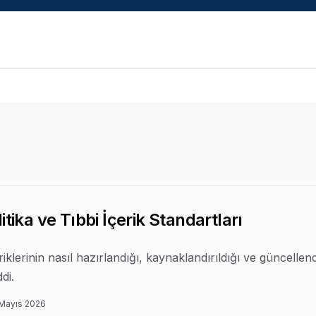
 hizmeti
sunar.
Ön değerlendirme randevusu al
.
itika ve Tıbbi İçerik Standartları
riklerinin nasıl hazırlandığı, kaynaklandırıldığı ve güncellend
di.
 Mayıs 2026