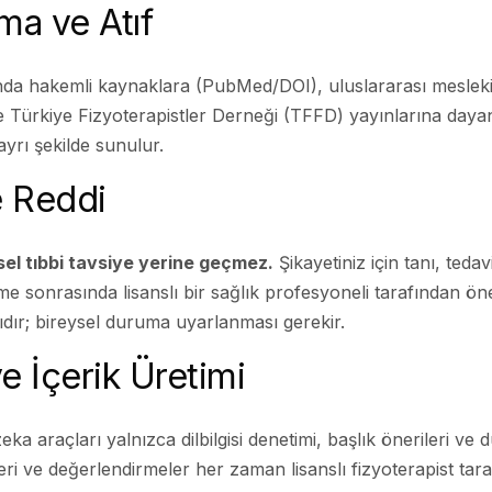
ma ve Atıf
da hakemli kaynaklara (PubMed/DOI), uluslararası meslek
Türkiye Fizyoterapistler Derneği (TFFD) yayınlarına dayandır
 ayrı şekilde sunulur.
e Reddi
isel tıbbi tavsiye yerine geçmez.
Şikayetiniz için tanı, teda
e sonrasında lisanslı bir sağlık profesyoneli tarafından öner
ıdır; bireysel duruma uyarlanması gerekir.
e İçerik Üretimi
ka araçları yalnızca dilbilgisi denetimi, başlık önerileri ve
 öneri ve değerlendirmeler her zaman lisanslı fizyoterapist tar