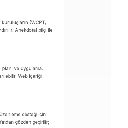
i kuruluşların (WCPT,
ılır. Anekdotal bilgi ile
vi planı ve uygulama;
ilebilir. Web içeriği
 düzenleme desteği için
afından gözden geçirilir;