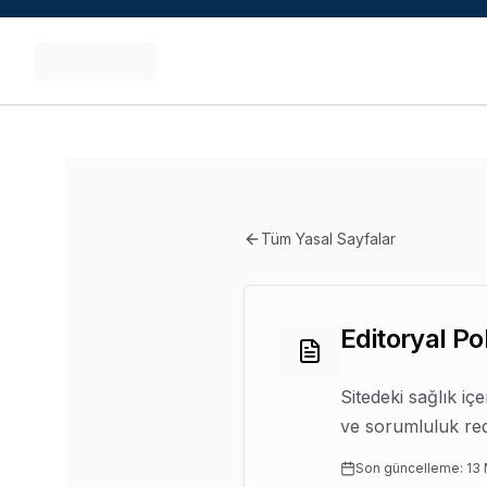
İçeriğe atla
Ahmet Yıldırım
,
Mecidiyeköy ve Şişli bölgesinde
Fizyoterapi
Tüm Yasal Sayfalar
Editoryal Pol
Sitedeki sağlık içe
ve sorumluluk red
Son güncelleme: 13